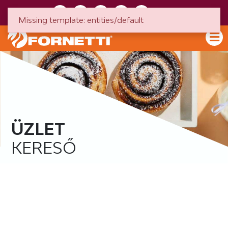
HU
EN
Missing template: entities/default
ÜZLET
KERESŐ