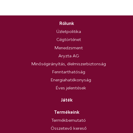
Rólunk
Üzletpolitika
Cégtörténet
Menedzsment
Aryzta AG
Minőségirányítás, élelmiszerbiztonság
Fenntarthatóság
Energiahatékonyság
Éves jelentések
Játék
Termékeink
Termékbemutató
Összetevő kereső