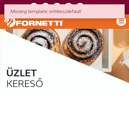
HU
EN
Missing template: entities/default
ÜZLET
KERESŐ