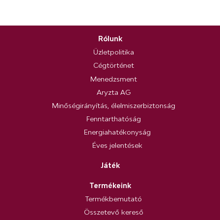
Rólunk
Üzletpolitika
Cégtörténet
Menedzsment
Aryzta AG
Minőségirányítás, élelmiszerbiztonság
Fenntarthatóság
Energiahatékonyság
Éves jelentések
Játék
Termékeink
Termékbemutató
Összetevő kereső