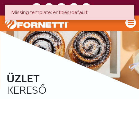
HU
EN
Missing template: entities/default
ÜZLET
KERESŐ