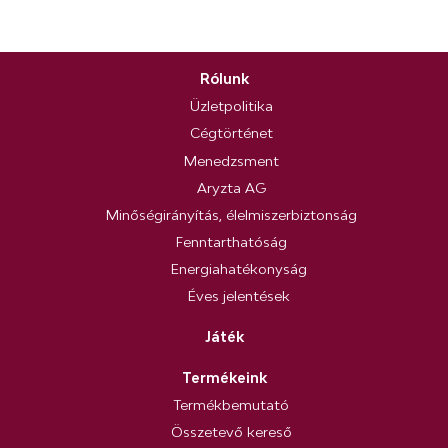
Rólunk
Üzletpolitika
Cégtörténet
Menedzsment
Aryzta AG
Minőségirányítás, élelmiszerbiztonság
Fenntarthatóság
Energiahatékonyság
Éves jelentések
Játék
Termékeink
Termékbemutató
Összetevő kereső