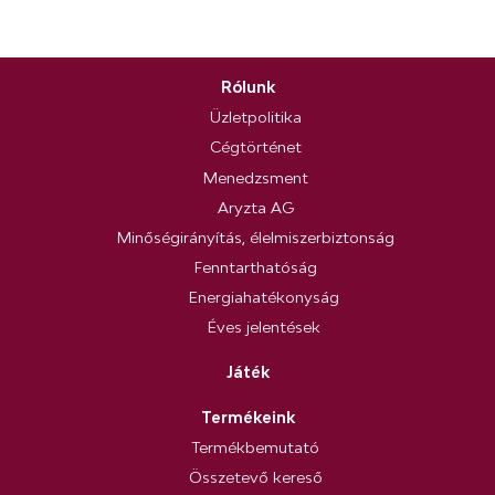
Rólunk
Üzletpolitika
Cégtörténet
Menedzsment
Aryzta AG
Minőségirányítás, élelmiszerbiztonság
Fenntarthatóság
Energiahatékonyság
Éves jelentések
Játék
Termékeink
Termékbemutató
Összetevő kereső