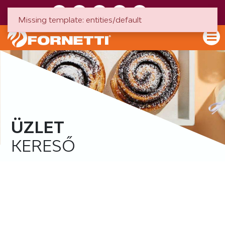
HU
EN
Missing template: entities/default
ÜZLET
KERESŐ