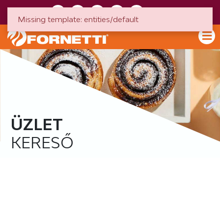
HU
EN
Missing template: entities/default
ÜZLET
KERESŐ