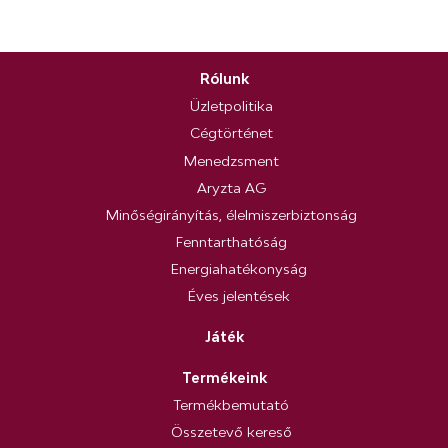
Rólunk
Üzletpolitika
Cégtörténet
Menedzsment
Aryzta AG
Minőségirányítás, élelmiszerbiztonság
Fenntarthatóság
Energiahatékonyság
Éves jelentések
Játék
Termékeink
Termékbemutató
Összetevő kereső