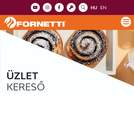
HU
EN
ÜZLET
KERESŐ