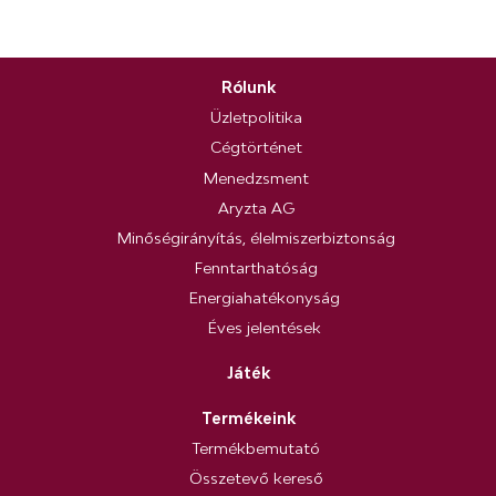
Rólunk
Üzletpolitika
Cégtörténet
Menedzsment
Aryzta AG
Minőségirányítás, élelmiszerbiztonság
Fenntarthatóság
Energiahatékonyság
Éves jelentések
Játék
Termékeink
Termékbemutató
Összetevő kereső