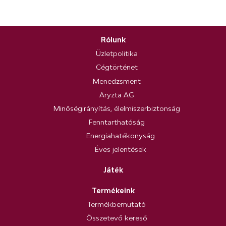
Rólunk
Üzletpolitika
Cégtörténet
Menedzsment
Aryzta AG
Minőségirányítás, élelmiszerbiztonság
Fenntarthatóság
Energiahatékonyság
Éves jelentések
Játék
Termékeink
Termékbemutató
Összetevő kereső