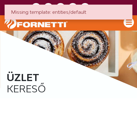
HU
EN
Missing template: entities/default
ÜZLET
KERESŐ