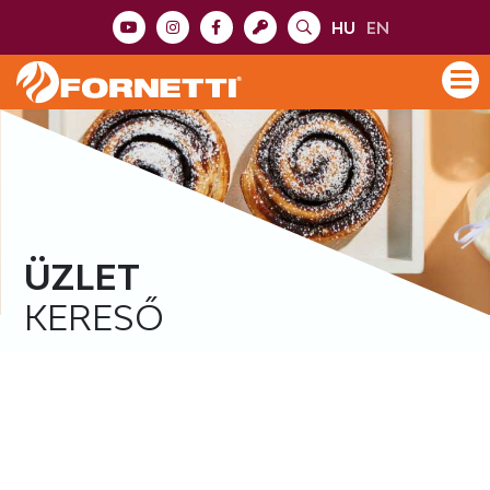
HU
EN
ÜZLET
KERESŐ