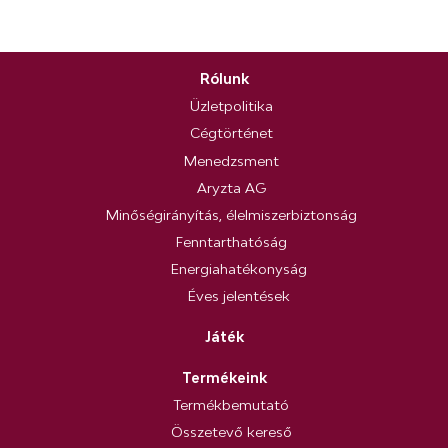
Rólunk
Üzletpolitika
Cégtörténet
Menedzsment
Aryzta AG
Minőségirányítás, élelmiszerbiztonság
Fenntarthatóság
Energiahatékonyság
Éves jelentések
Játék
Termékeink
Termékbemutató
Összetevő kereső