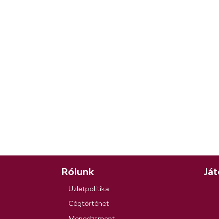
Rólunk
Ját
Üzletpolitika
Cégtörténet
Menedzsment