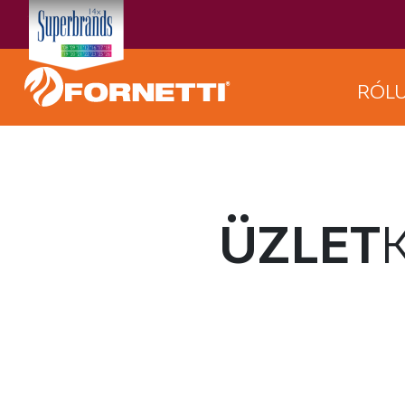
RÓL
ÜZLET