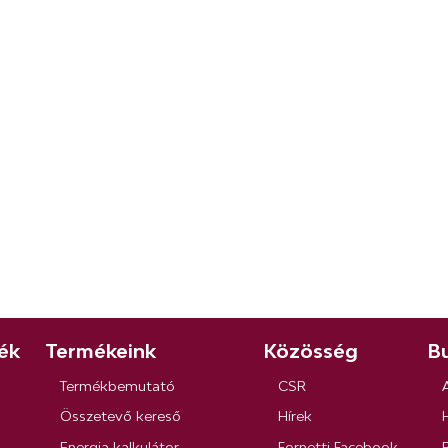
ék
Termékeink
Közösség
Bu
Termékbemutató
CSR
Összetevő kereső
Hírek
Energia kalkulátor
Fornetti Facebook
R