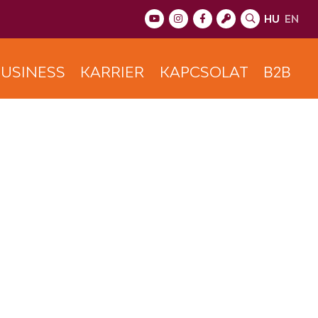
HU
EN
USINESS
KARRIER
KAPCSOLAT
B2B