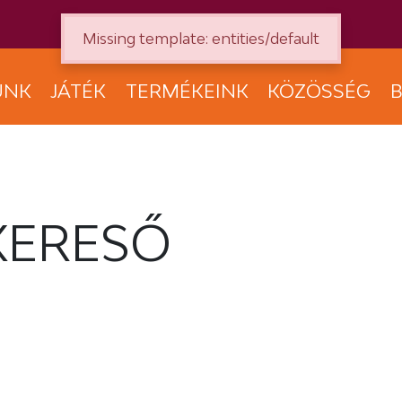
Missing template: entities/default
UNK
JÁTÉK
TERMÉKEINK
KÖZÖSSÉG
B
KERESŐ