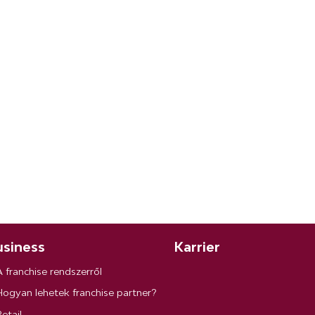
siness
Karrier
A franchise rendszerről
Hogyan lehetek franchise partner?
etail