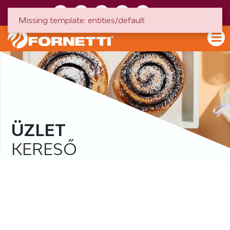
HU
EN
Missing template: entities/default
ÜZLET
KERESŐ