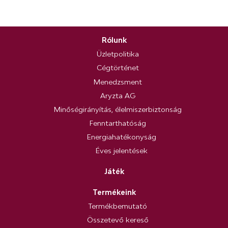
Rólunk
Üzletpolitika
Cégtörténet
Menedzsment
Aryzta AG
Minőségirányítás, élelmiszerbiztonság
Fenntarthatóság
Energiahatékonyság
Éves jelentések
Játék
Termékeink
Termékbemutató
Összetevő kereső