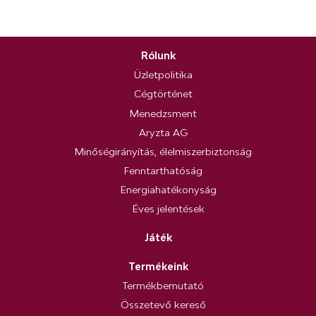
Rólunk
Üzletpolitika
Cégtörténet
Menedzsment
Aryzta AG
Minőségirányítás, élelmiszerbiztonság
Fenntarthatóság
Energiahatékonyság
Éves jelentések
Játék
Termékeink
Termékbemutató
Összetevő kereső