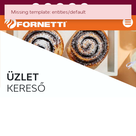
HU
EN
Missing template: entities/default
ÜZLET
KERESŐ