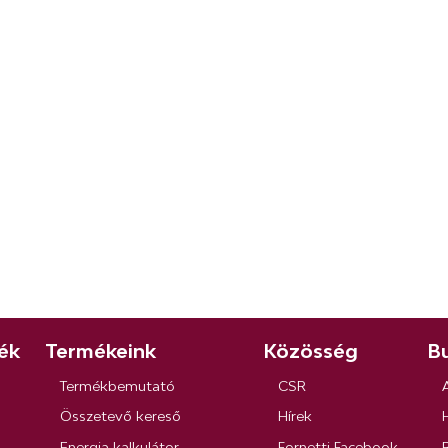
ék
Termékeink
Közösség
Bu
Termékbemutató
CSR
Összetevő kereső
Hírek
Energia kalkulátor
Fornetti Facebook
R