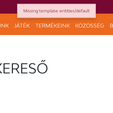
Missing template: entities/default
UNK
JÁTÉK
TERMÉKEINK
KÖZÖSSÉG
B
KERESŐ