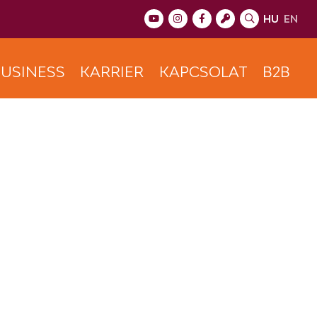
HU
EN
USINESS
KARRIER
KAPCSOLAT
B2B