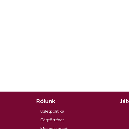
Rólunk
Ját
Üzletpolitika
Cégtörténet
Menedzsment