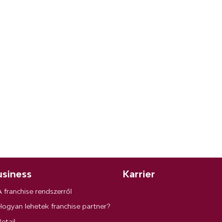
siness
Karrier
A franchise rendszerről
Hogyan lehetek franchise partner?
etail