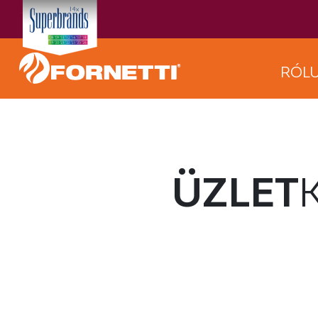
RÓL
ÜZLET