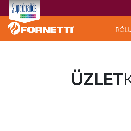
RÓL
ÜZLET