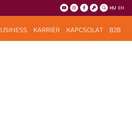
HU
EN
USINESS
KARRIER
KAPCSOLAT
B2B