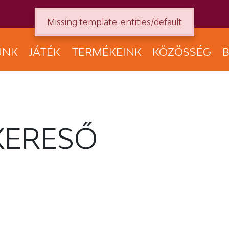
Missing template: entities/default
UNK
JÁTÉK
TERMÉKEINK
KÖZÖSSÉG
B
KERESŐ