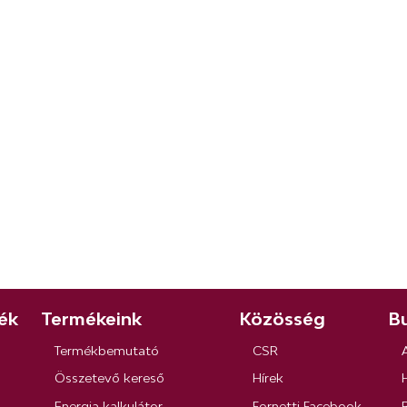
ék
Termékeink
Közösség
Bu
Termékbemutató
CSR
Összetevő kereső
Hírek
Energia kalkulátor
Fornetti Facebook
R