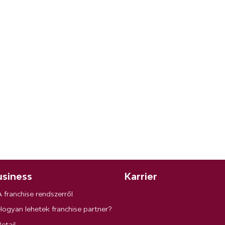
siness
Karrier
A franchise rendszerről
Hogyan lehetek franchise partner?
etail