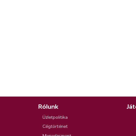
Rólunk
Ját
Üzletpolitika
Cégtörténet
Menedzsment