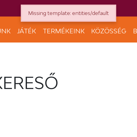
Missing template: entities/default
UNK
JÁTÉK
TERMÉKEINK
KÖZÖSSÉG
B
KERESŐ