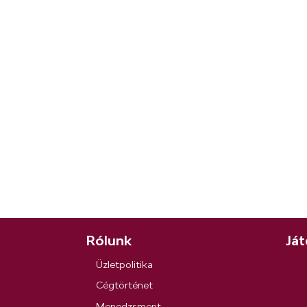
Rólunk
Ját
Üzletpolitika
Cégtörténet
Menedzsment