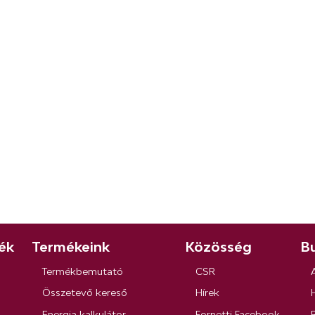
ék
Termékeink
Közösség
Bu
Termékbemutató
CSR
Összetevő kereső
Hírek
Energia kalkulátor
Fornetti Facebook
R