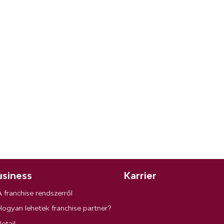
siness
Karrier
A franchise rendszerről
Hogyan lehetek franchise partner?
etail