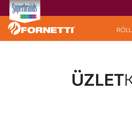
RÓL
ÜZLET