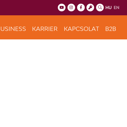
HU
EN
USINESS
KARRIER
KAPCSOLAT
B2B