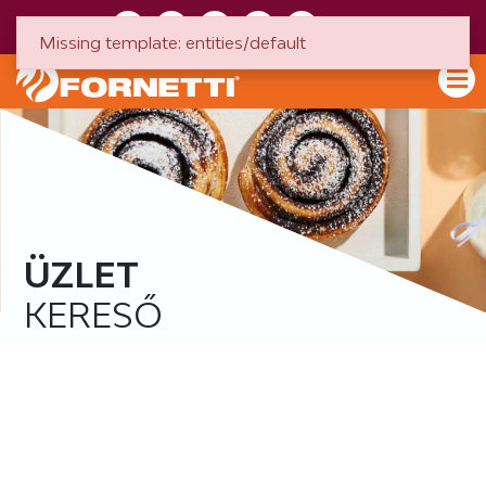
HU
EN
Missing template: entities/default
ÜZLET
KERESŐ