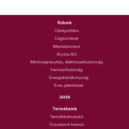
Rólunk
Üzletpolitika
Cégtörténet
Menedzsment
Aryzta AG
Minőségirányítás, élelmiszerbiztonság
Fenntarthatóság
Energiahatékonyság
Éves jelentések
Játék
Termékeink
Termékbemutató
Összetevő kereső