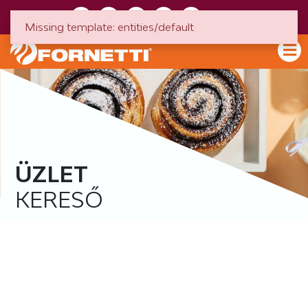
HU
EN
Missing template: entities/default
ÜZLET
KERESŐ