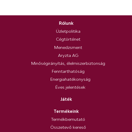
Rólunk
Üzletpolitika
Cégtörténet
Menedzsment
Aryzta AG
Minőségirányítás, élelmiszerbiztonság
Fenntarthatóság
Energiahatékonyság
Éves jelentések
Játék
Termékeink
Termékbemutató
Összetevő kereső