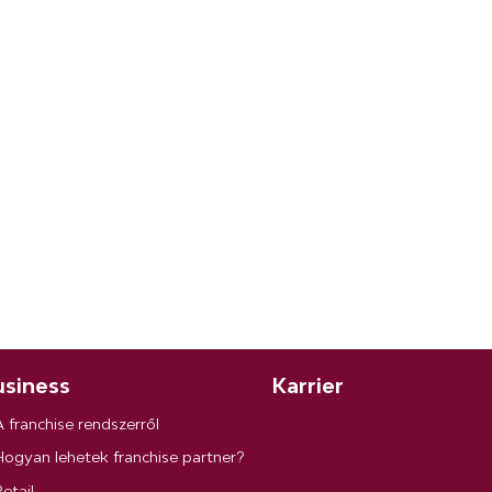
siness
Karrier
A franchise rendszerről
Hogyan lehetek franchise partner?
etail