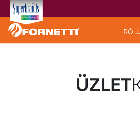
RÓL
ÜZLET