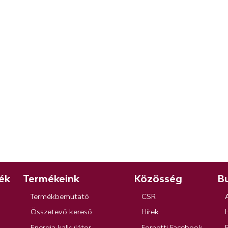
ék
Termékeink
Közösség
Bu
Termékbemutató
CSR
Összetevő kereső
Hírek
Energia kalkulátor
Fornetti Facebook
R