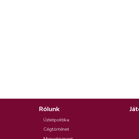
Rólunk
Ját
Üzletpolitika
Cégtörténet
Menedzsment