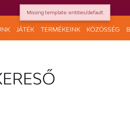
Missing template: entities/default
UNK
JÁTÉK
TERMÉKEINK
KÖZÖSSÉG
B
KERESŐ