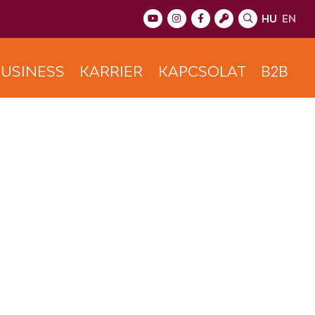
HU
EN
USINESS
KARRIER
KAPCSOLAT
B2B