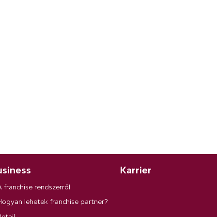
siness
Karrier
A franchise rendszerről
Hogyan lehetek franchise partner?
etail