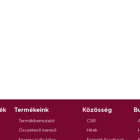
ék
Termékeink
Közösség
Bu
Termékbemutató
CSR
Összetevő kereső
Hírek
Energia kalkulátor
Fornetti Facebook
R