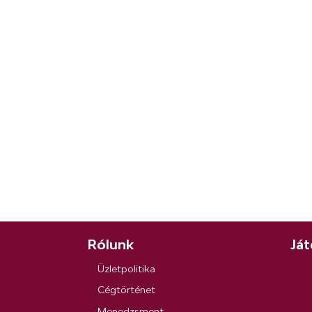
Rólunk
Ját
Üzletpolitika
Cégtörténet
Menedzsment