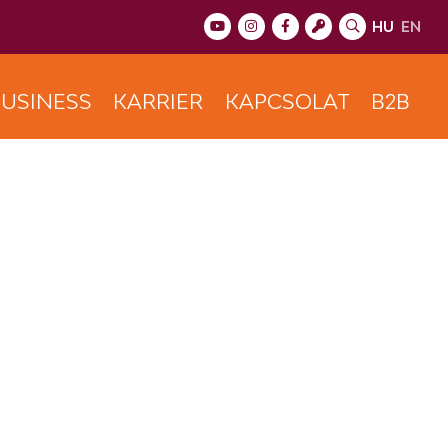
HU
EN
USINESS
KARRIER
KAPCSOLAT
B2B