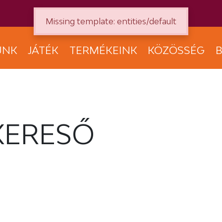
Missing template: entities/default
UNK
JÁTÉK
TERMÉKEINK
KÖZÖSSÉG
B
KERESŐ