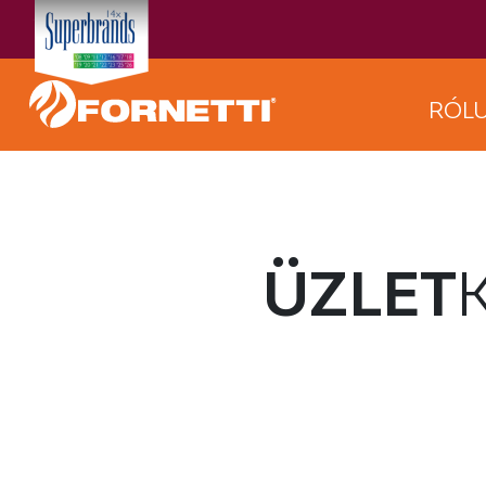
RÓL
ÜZLET