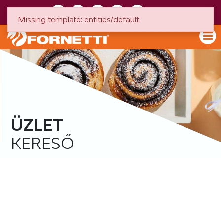
HU
EN
Missing template: entities/default
ÜZLET
KERESŐ