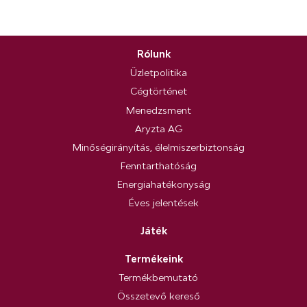
Rólunk
Üzletpolitika
Cégtörténet
Menedzsment
Aryzta AG
Minőségirányítás, élelmiszerbiztonság
Fenntarthatóság
Energiahatékonyság
Éves jelentések
Játék
Termékeink
Termékbemutató
Összetevő kereső