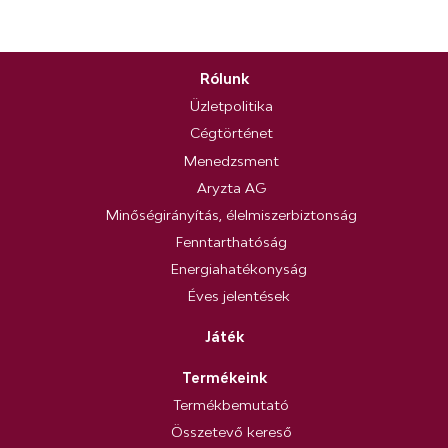
Rólunk
Üzletpolitika
Cégtörténet
Menedzsment
Aryzta AG
Minőségirányítás, élelmiszerbiztonság
Fenntarthatóság
Energiahatékonyság
Éves jelentések
Játék
Termékeink
Termékbemutató
Összetevő kereső