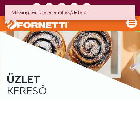
HU
EN
Missing template: entities/default
ÜZLET
KERESŐ