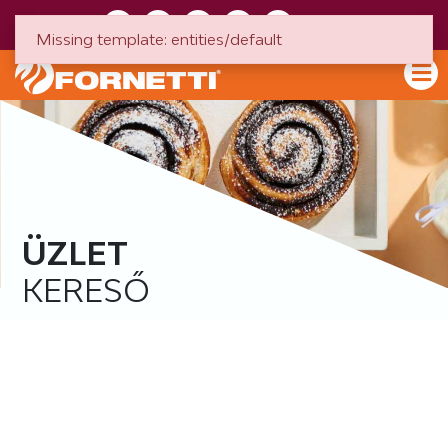
HU
EN
Missing template: entities/default
ÜZLET
KERESŐ