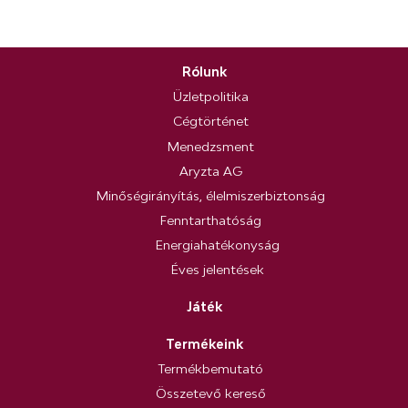
Rólunk
Üzletpolitika
Cégtörténet
Menedzsment
Aryzta AG
Minőségirányítás, élelmiszerbiztonság
Fenntarthatóság
Energiahatékonyság
Éves jelentések
Játék
Termékeink
Termékbemutató
Összetevő kereső