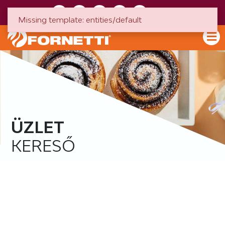
HU
EN
Missing template: entities/default
ÜZLET
KERESŐ