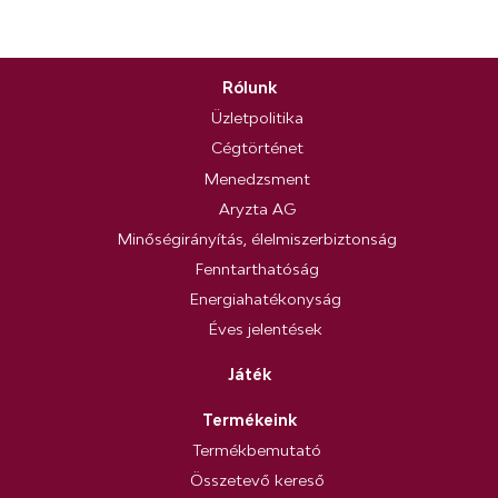
Rólunk
Üzletpolitika
Cégtörténet
Menedzsment
Aryzta AG
Minőségirányítás, élelmiszerbiztonság
Fenntarthatóság
Energiahatékonyság
Éves jelentések
Játék
Termékeink
Termékbemutató
Összetevő kereső