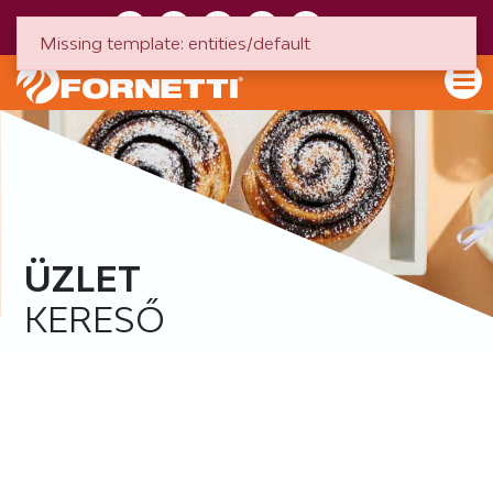
HU
EN
Missing template: entities/default
ÜZLET
KERESŐ