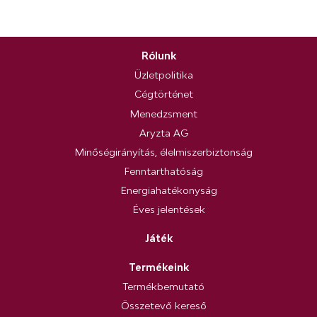
Rólunk
Üzletpolitika
Cégtörténet
Menedzsment
Aryzta AG
Minőségirányítás, élelmiszerbiztonság
Fenntarthatóság
Energiahatékonyság
Éves jelentések
Játék
Termékeink
Termékbemutató
Összetevő kereső