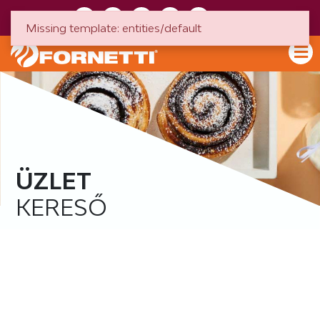
HU
EN
Missing template: entities/default
ÜZLET
KERESŐ