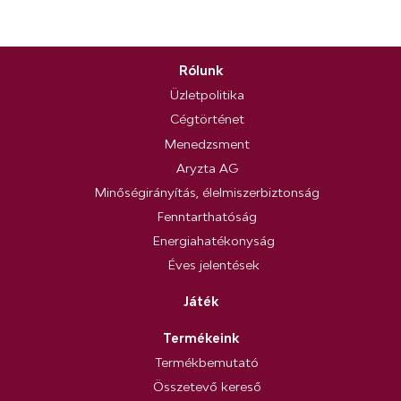
Rólunk
Üzletpolitika
Cégtörténet
Menedzsment
Aryzta AG
Minőségirányítás, élelmiszerbiztonság
Fenntarthatóság
Energiahatékonyság
Éves jelentések
Játék
Termékeink
Termékbemutató
Összetevő kereső