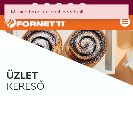
HU
EN
Missing template: entities/default
ÜZLET
KERESŐ