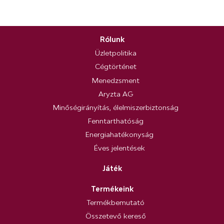
Rólunk
Üzletpolitika
Cégtörténet
Menedzsment
Aryzta AG
Minőségirányítás, élelmiszerbiztonság
Fenntarthatóság
Energiahatékonyság
Éves jelentések
Játék
Termékeink
Termékbemutató
Összetevő kereső