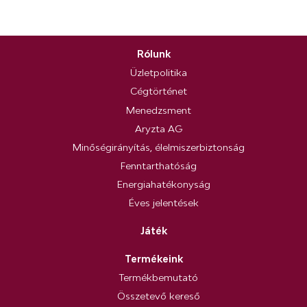
Rólunk
Üzletpolitika
Cégtörténet
Menedzsment
Aryzta AG
Minőségirányítás, élelmiszerbiztonság
Fenntarthatóság
Energiahatékonyság
Éves jelentések
Játék
Termékeink
Termékbemutató
Összetevő kereső