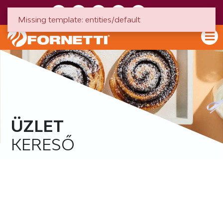
HU
EN
Missing template: entities/default
ÜZLET
KERESŐ