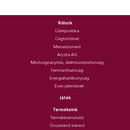
Rólunk
Üzletpolitika
Cégtörténet
Menedzsment
Aryzta AG
Minőségirányítás, élelmiszerbiztonság
Fenntarthatóság
Energiahatékonyság
Éves jelentések
Játék
Termékeink
Termékbemutató
Összetevő kereső