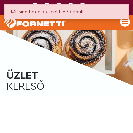
HU
EN
Missing template: entities/default
ÜZLET
KERESŐ