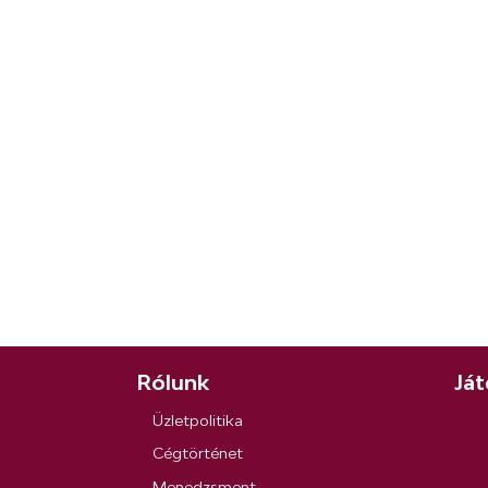
Rólunk
Ját
Üzletpolitika
Cégtörténet
Menedzsment