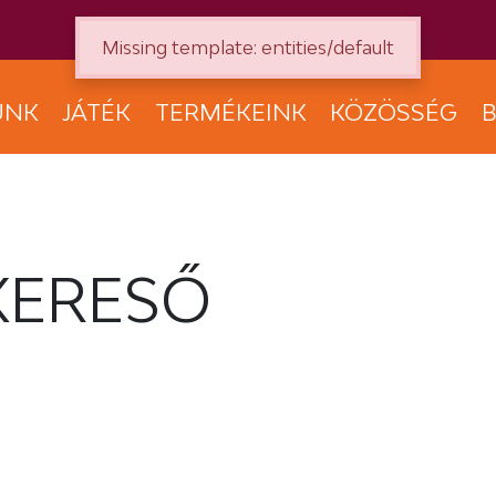
Missing template: entities/default
UNK
JÁTÉK
TERMÉKEINK
KÖZÖSSÉG
B
KERESŐ