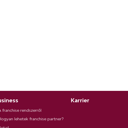
siness
Karrier
A franchise rendszerről
Hogyan lehetek franchise partner?
etail