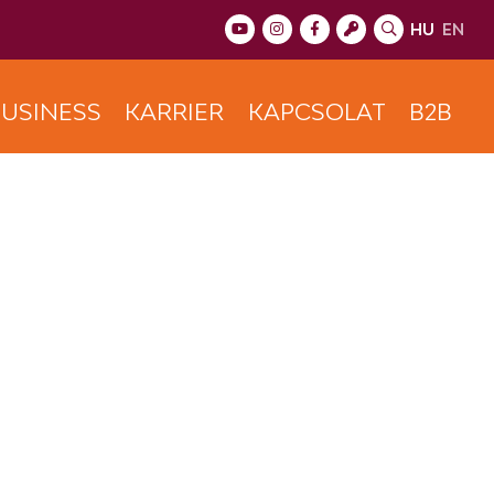
HU
EN
USINESS
KARRIER
KAPCSOLAT
B2B