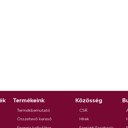
ék
Termékeink
Közösség
Bu
Termékbemutató
CSR
Összetevő kereső
Hírek
Energia kalkulátor
Fornetti Facebook
R