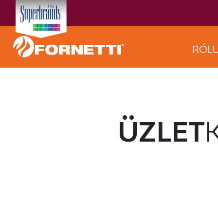
RÓL
ÜZLET