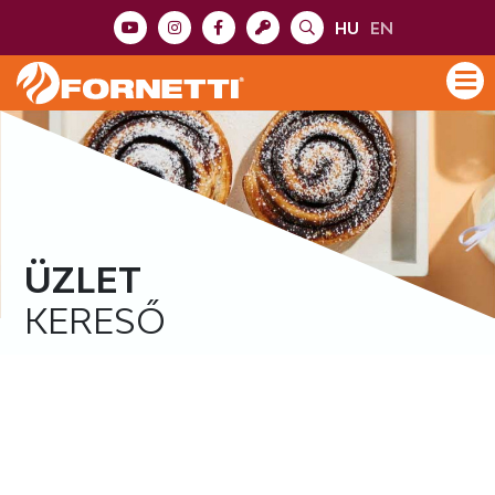
HU
EN
ÜZLET
KERESŐ