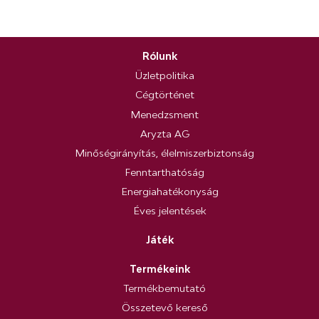
Rólunk
Üzletpolitika
Cégtörténet
Menedzsment
Aryzta AG
Minőségirányítás, élelmiszerbiztonság
Fenntarthatóság
Energiahatékonyság
Éves jelentések
Játék
Termékeink
Termékbemutató
Összetevő kereső