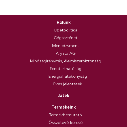
Rólunk
Üzletpolitika
Cégtörténet
Menedzsment
Aryzta AG
Minőségirányítás, élelmiszerbiztonság
Fenntarthatóság
Energiahatékonyság
Éves jelentések
Játék
Termékeink
Termékbemutató
Összetevő kereső