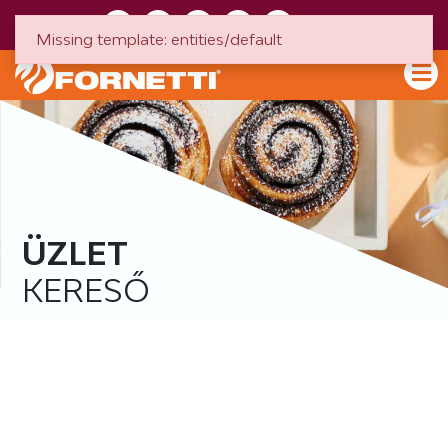
HU
EN
Missing template: entities/default
ÜZLET
KERESŐ