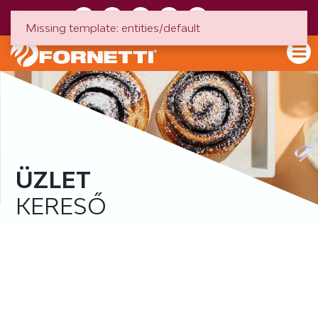
HU
EN
Missing template: entities/default
ÜZLET
KERESŐ