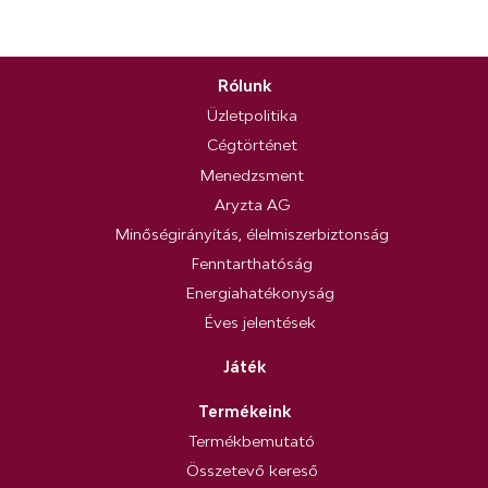
Rólunk
Üzletpolitika
Cégtörténet
Menedzsment
Aryzta AG
Minőségirányítás, élelmiszerbiztonság
Fenntarthatóság
Energiahatékonyság
Éves jelentések
Játék
Termékeink
Termékbemutató
Összetevő kereső