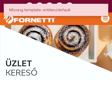
HU
EN
Missing template: entities/default
ÜZLET
KERESŐ