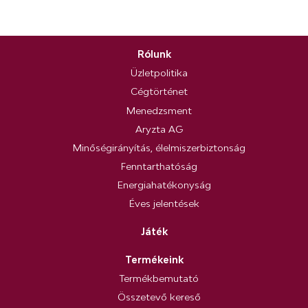
Rólunk
Üzletpolitika
Cégtörténet
Menedzsment
Aryzta AG
Minőségirányítás, élelmiszerbiztonság
Fenntarthatóság
Energiahatékonyság
Éves jelentések
Játék
Termékeink
Termékbemutató
Összetevő kereső