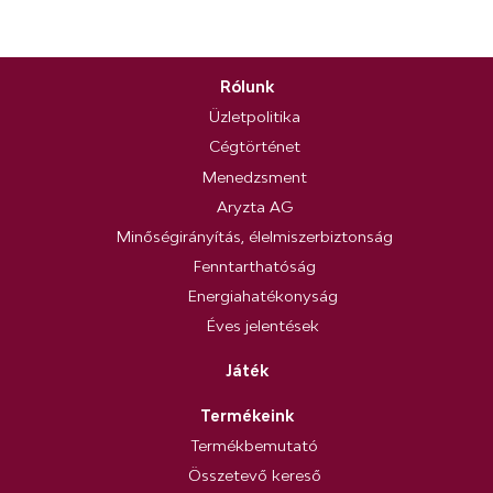
Rólunk
Üzletpolitika
Cégtörténet
Menedzsment
Aryzta AG
Minőségirányítás, élelmiszerbiztonság
Fenntarthatóság
Energiahatékonyság
Éves jelentések
Játék
Termékeink
Termékbemutató
Összetevő kereső