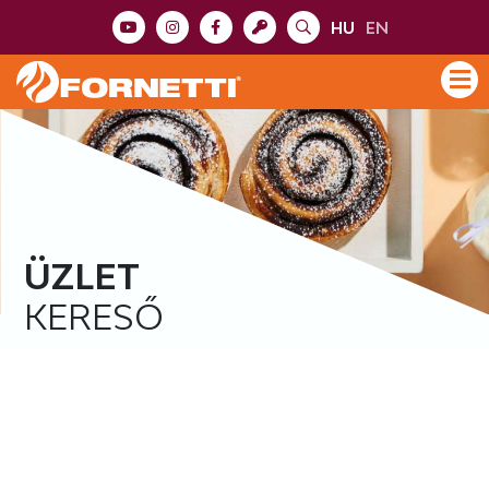
HU
EN
ÜZLET
KERESŐ