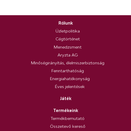
Rólunk
Üzletpolitika
Cégtörténet
Menedzsment
Aryzta AG
Minőségirányítás, élelmiszerbiztonság
Fenntarthatóság
Energiahatékonyság
Éves jelentések
Játék
Termékeink
Termékbemutató
Összetevő kereső