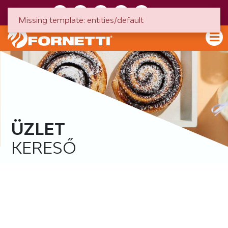
HU
EN
Missing template: entities/default
ÜZLET
KERESŐ