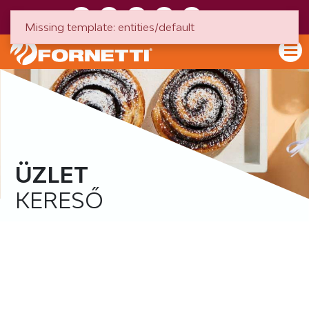
HU
EN
Missing template: entities/default
ÜZLET
KERESŐ