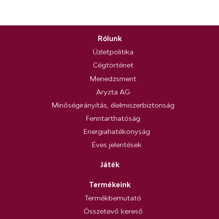
Rólunk
Üzletpolitika
Cégtörténet
Menedzsment
Aryzta AG
Minőségirányítás, élelmiszerbiztonság
Fenntarthatóság
Energiahatékonyság
Éves jelentések
Játék
Termékeink
Termékbemutató
Összetevő kereső