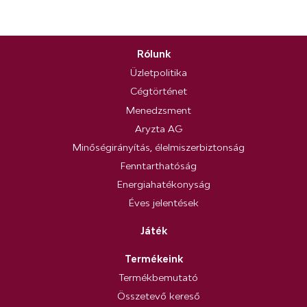
Rólunk
Üzletpolitika
Cégtörténet
Menedzsment
Aryzta AG
Minőségirányítás, élelmiszerbiztonság
Fenntarthatóság
Energiahatékonyság
Éves jelentések
Játék
Termékeink
Termékbemutató
Összetevő kereső