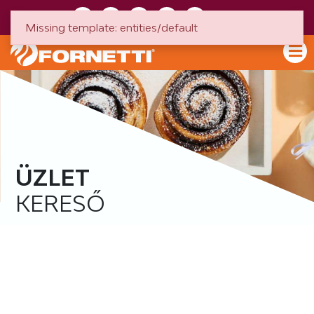
HU
EN
Missing template: entities/default
ÜZLET
KERESŐ