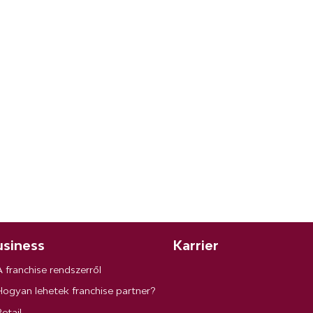
siness
Karrier
A franchise rendszerről
Hogyan lehetek franchise partner?
etail