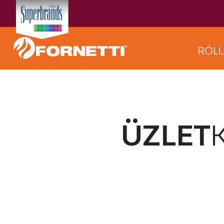
RÓL
ÜZLET