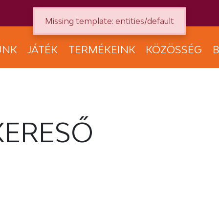
Missing template: entities/default
UNK
JÁTÉK
TERMÉKEINK
KÖZÖSSÉG
B
KERESŐ