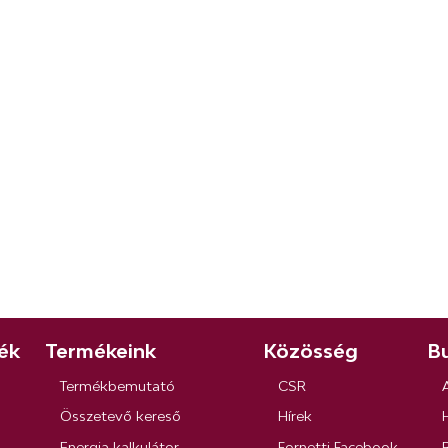
ék
Termékeink
Közösség
Bu
Termékbemutató
CSR
Összetevő kereső
Hírek
Energia kalkulátor
Fornetti Facebook
R