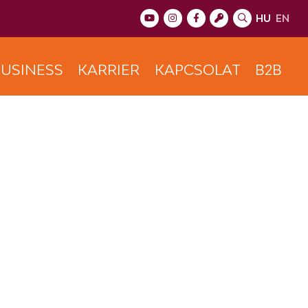
HU
EN
USINESS
KARRIER
KAPCSOLAT
B2B