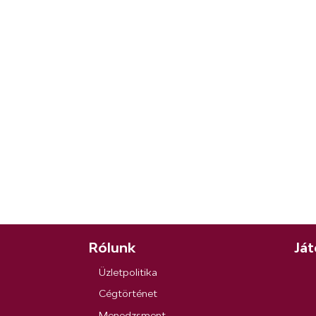
Rólunk
Ját
Üzletpolitika
Cégtörténet
Menedzsment