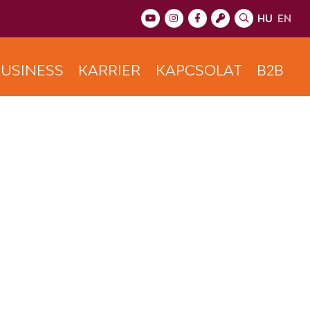
HU
EN
USINESS
KARRIER
KAPCSOLAT
B2B