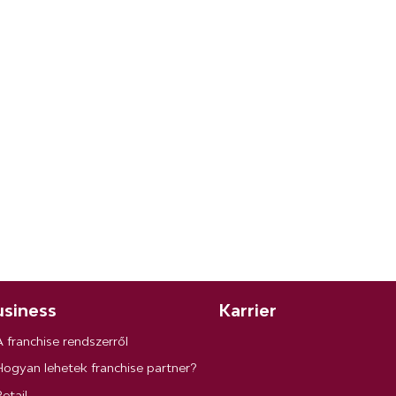
siness
Karrier
A franchise rendszerről
Hogyan lehetek franchise partner?
etail