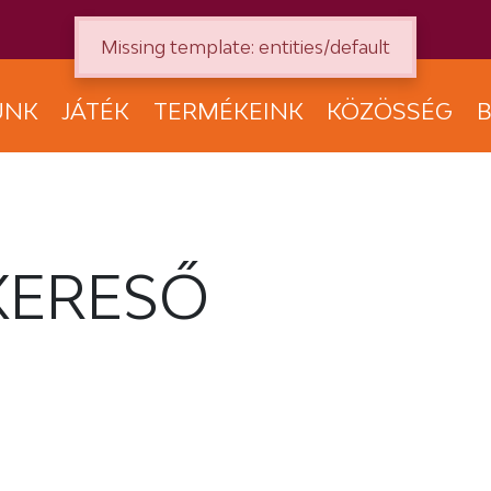
Missing template: entities/default
UNK
JÁTÉK
TERMÉKEINK
KÖZÖSSÉG
B
KERESŐ