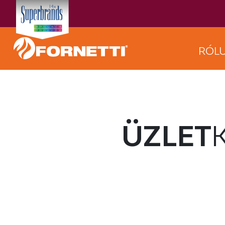
RÓL
ÜZLET