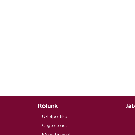
Rólunk
Ját
Üzletpolitika
Cégtörténet
Menedzsment