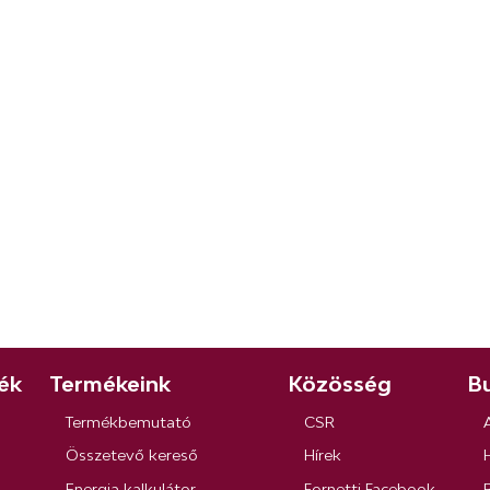
ék
Termékeink
Közösség
Bu
Termékbemutató
CSR
Összetevő kereső
Hírek
Energia kalkulátor
Fornetti Facebook
R