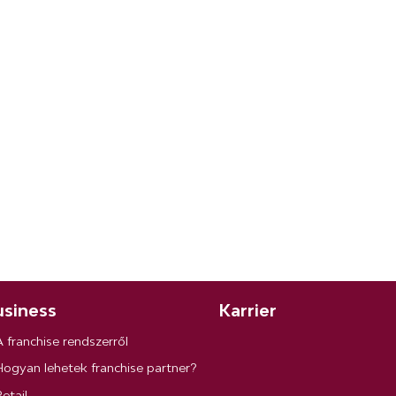
siness
Karrier
A franchise rendszerről
Hogyan lehetek franchise partner?
etail