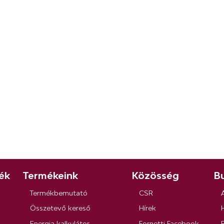
ék
Termékeink
Közösség
Bu
Termékbemutató
CSR
Összetevő kereső
Hírek
Energia kalkulátor
Fornetti Facebook
R