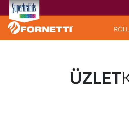
RÓL
ÜZLET