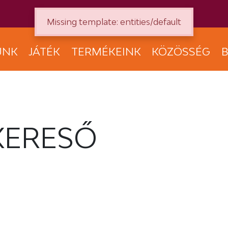
Missing template: entities/default
UNK
JÁTÉK
TERMÉKEINK
KÖZÖSSÉG
B
KERESŐ