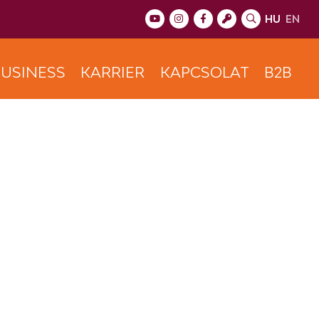
HU
EN
USINESS
KARRIER
KAPCSOLAT
B2B