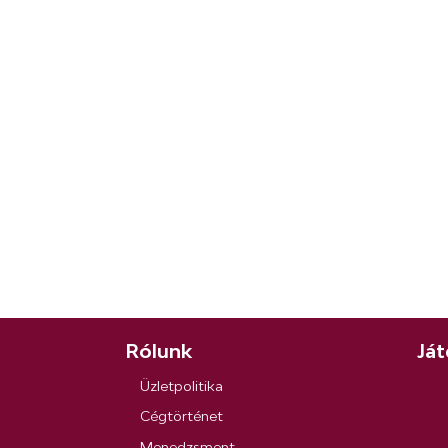
Rólunk
Ját
Üzletpolitika
Cégtörténet
Menedzsment