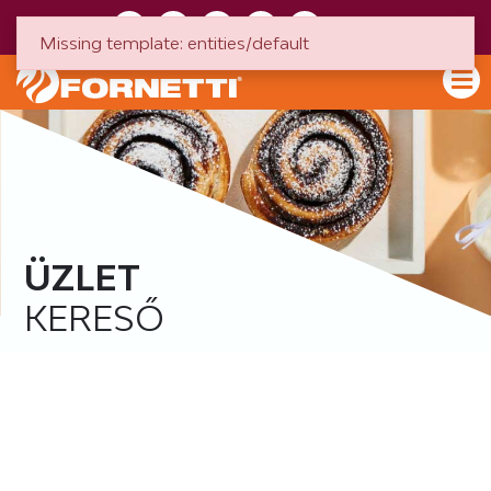
HU
EN
Missing template: entities/default
ÜZLET
KERESŐ