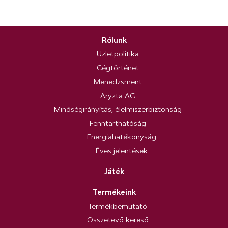
Rólunk
Üzletpolitika
Cégtörténet
Menedzsment
Aryzta AG
Minőségirányítás, élelmiszerbiztonság
Fenntarthatóság
Energiahatékonyság
Éves jelentések
Játék
Termékeink
Termékbemutató
Összetevő kereső