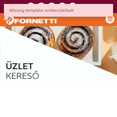
HU
EN
Missing template: entities/default
ÜZLET
KERESŐ