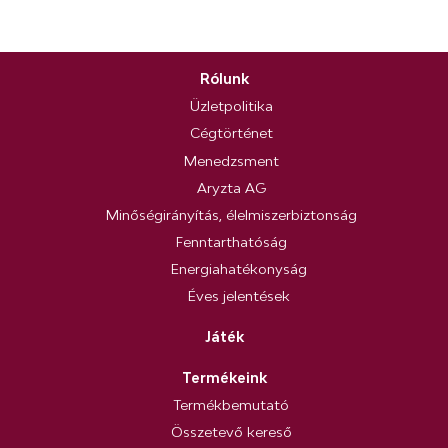
Rólunk
Üzletpolitika
Cégtörténet
Menedzsment
Aryzta AG
Minőségirányítás, élelmiszerbiztonság
Fenntarthatóság
Energiahatékonyság
Éves jelentések
Játék
Termékeink
Termékbemutató
Összetevő kereső