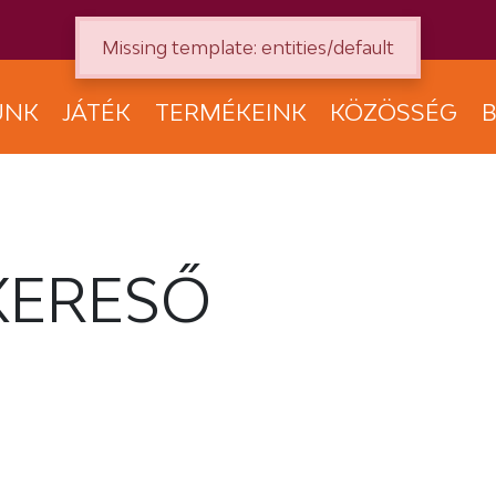
Missing template: entities/default
UNK
JÁTÉK
TERMÉKEINK
KÖZÖSSÉG
B
KERESŐ