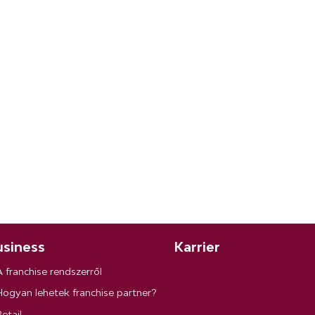
siness
Karrier
A franchise rendszerről
Hogyan lehetek franchise partner?
etail