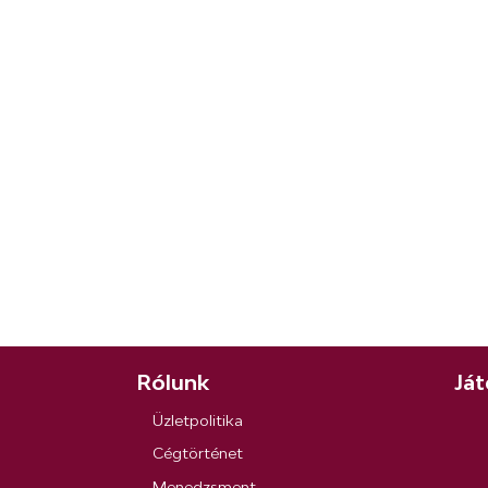
Rólunk
Ját
Üzletpolitika
Cégtörténet
Menedzsment