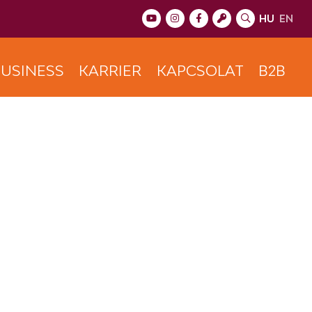
HU
EN
USINESS
KARRIER
KAPCSOLAT
B2B