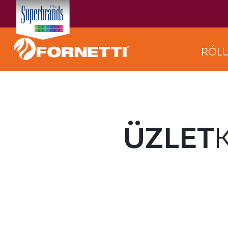
RÓL
ÜZLET