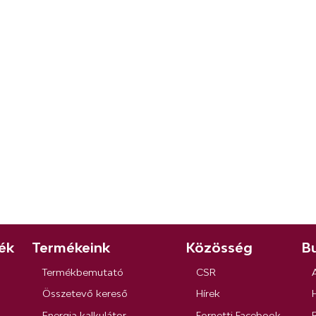
ék
Termékeink
Közösség
Bu
Termékbemutató
CSR
Összetevő kereső
Hírek
Energia kalkulátor
Fornetti Facebook
R