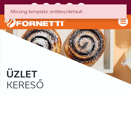
HU
EN
Missing template: entities/default
ÜZLET
KERESŐ