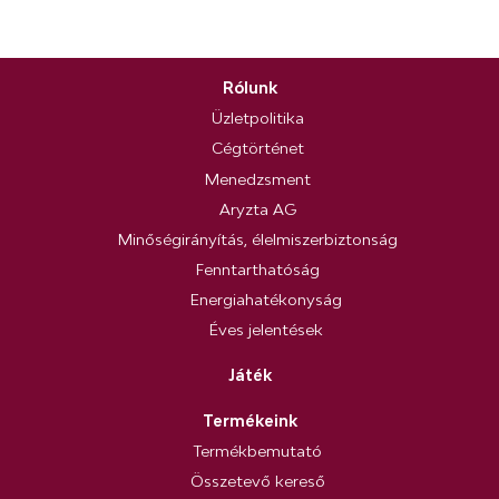
Rólunk
Üzletpolitika
Cégtörténet
Menedzsment
Aryzta AG
Minőségirányítás, élelmiszerbiztonság
Fenntarthatóság
Energiahatékonyság
Éves jelentések
Játék
Termékeink
Termékbemutató
Összetevő kereső