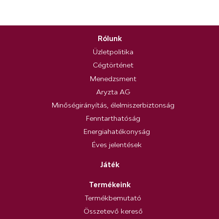
Rólunk
Üzletpolitika
Cégtörténet
Menedzsment
Aryzta AG
Minőségirányítás, élelmiszerbiztonság
Fenntarthatóság
Energiahatékonyság
Éves jelentések
Játék
Termékeink
Termékbemutató
Összetevő kereső