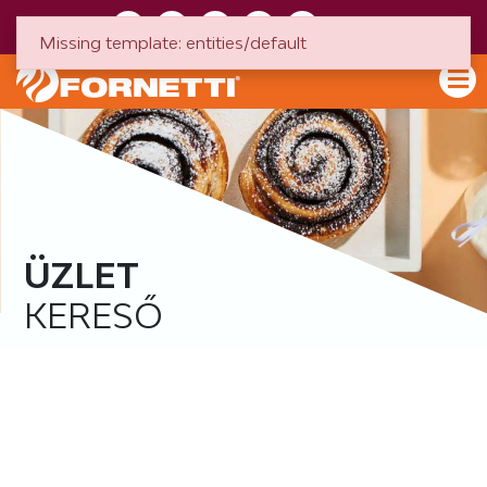
HU
EN
Missing template: entities/default
ÜZLET
KERESŐ