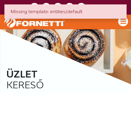
HU
EN
Missing template: entities/default
ÜZLET
KERESŐ