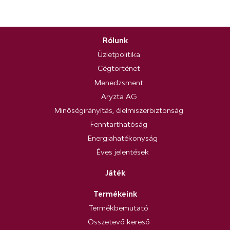
Rólunk
Üzletpolitika
Cégtörténet
Menedzsment
Aryzta AG
Minőségirányítás, élelmiszerbiztonság
Fenntarthatóság
Energiahatékonyság
Éves jelentések
Játék
Termékeink
Termékbemutató
Összetevő kereső