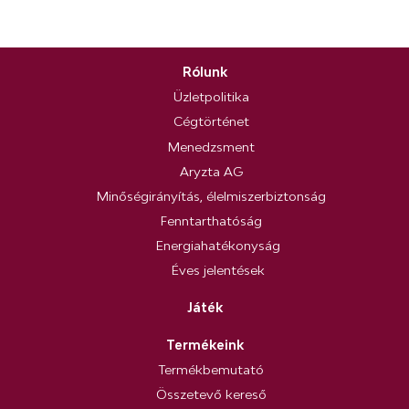
Rólunk
Üzletpolitika
Cégtörténet
Menedzsment
Aryzta AG
Minőségirányítás, élelmiszerbiztonság
Fenntarthatóság
Energiahatékonyság
Éves jelentések
Játék
Termékeink
Termékbemutató
Összetevő kereső