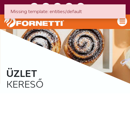
HU
EN
Missing template: entities/default
ÜZLET
KERESŐ