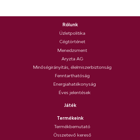
Rólunk
Üzletpolitika
Cégtörténet
Menedzsment
Aryzta AG
Minőségirányítás, élelmiszerbiztonság
Fenntarthatóság
Energiahatékonyság
Éves jelentések
Játék
Termékeink
Termékbemutató
Összetevő kereső