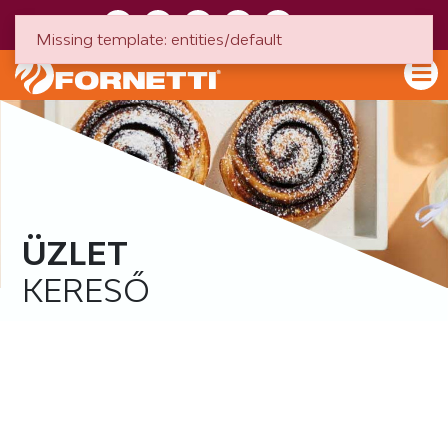
HU
EN
Missing template: entities/default
ÜZLET
KERESŐ