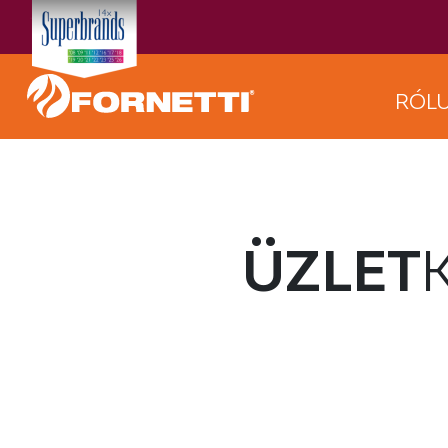
RÓL
ÜZLET