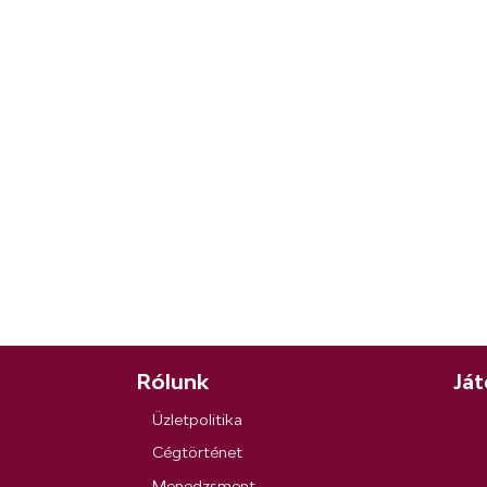
Rólunk
Ját
Üzletpolitika
Cégtörténet
Menedzsment