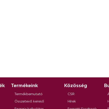
ék
Termékeink
Közösség
Bu
Termékbemutató
CSR
Összetevő kereső
Hírek
Energia kalkulátor
Fornetti Facebook
R