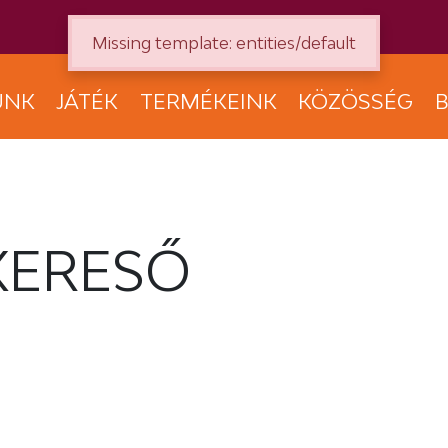
Missing template: entities/default
UNK
JÁTÉK
TERMÉKEINK
KÖZÖSSÉG
B
KERESŐ