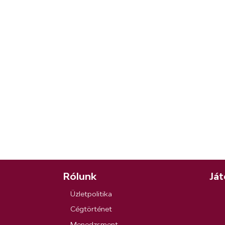
Rólunk
Ját
Üzletpolitika
Cégtörténet
Menedzsment