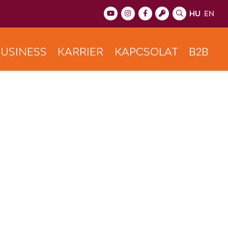
HU
EN
USINESS
KARRIER
KAPCSOLAT
B2B