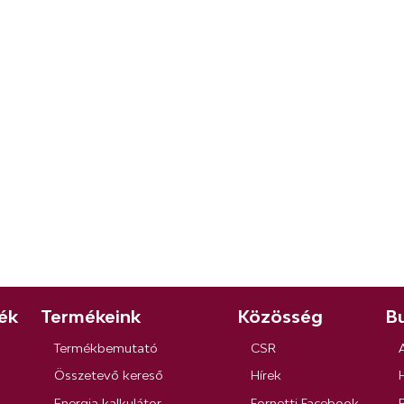
ék
Termékeink
Közösség
Bu
Termékbemutató
CSR
Összetevő kereső
Hírek
Energia kalkulátor
Fornetti Facebook
R