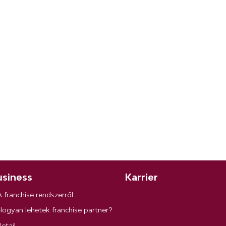
siness
Karrier
A franchise rendszerről
Hogyan lehetek franchise partner?
etail