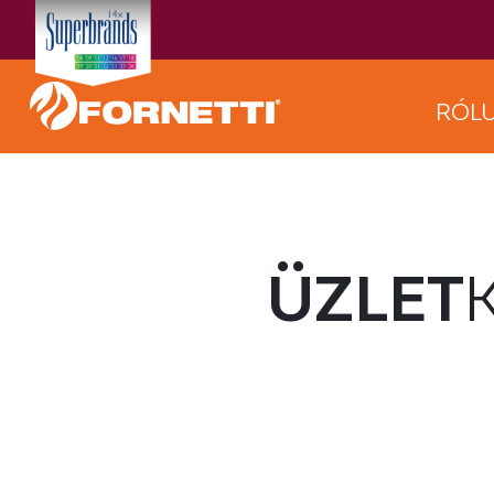
RÓL
ÜZLET