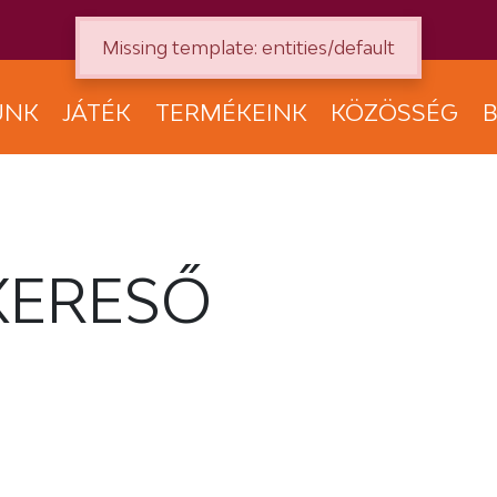
Missing template: entities/default
UNK
JÁTÉK
TERMÉKEINK
KÖZÖSSÉG
B
KERESŐ