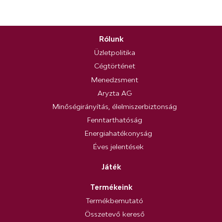
Rólunk
Üzletpolitika
Cégtörténet
Menedzsment
Aryzta AG
Minőségirányítás, élelmiszerbiztonság
Fenntarthatóság
Energiahatékonyság
Éves jelentések
Játék
Termékeink
Termékbemutató
Összetevő kereső