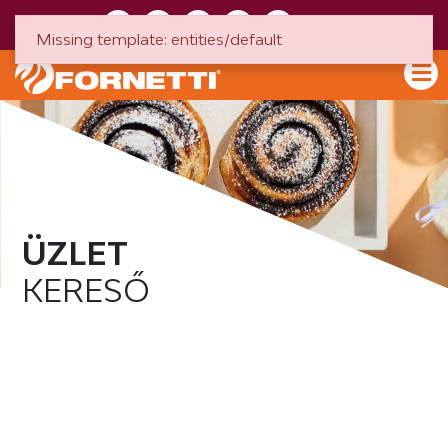
HU
EN
Missing template: entities/default
ÜZLET
KERESŐ